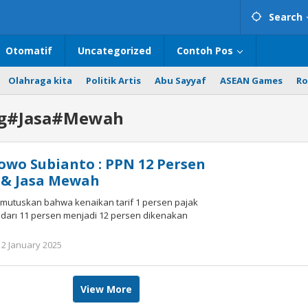
Search
Otomatif
Uncategorized
Contoh Pos
Olahraga kita
Politik Artis
Abu Sayyaf
ASEAN Games
Ro
g#Jasa#Mewah
owo Subianto : PPN 12 Persen
 & Jasa Mewah
emutuskan bahwa kenaikan tarif 1 persen pajak
 darı 11 persen menjadi 12 persen dikenakan
 2 January 2025
by
Redaktur
Redaktur
View More