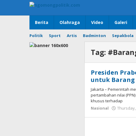
Skip
to
content
Berita
Olahraga
Video
Galeri
Politik
Sport
Artis
Badminton
Sepakbola
Tag:
#Baran
Presiden Prab
untuk Barang
Jakarta – Pemerintah m
pertambahan nilai (PPN)
khusus terhadap
Nasional
Thursday,