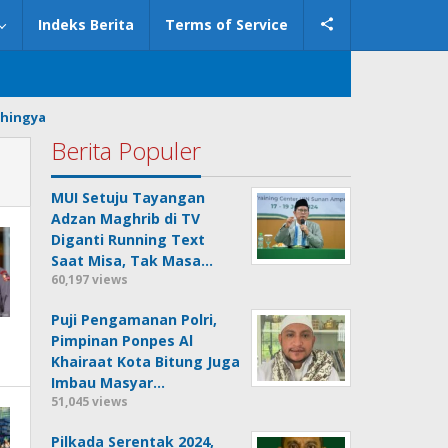
Indeks Berita
Terms of Service
hingya
Berita Populer
MUI Setuju Tayangan
Adzan Maghrib di TV
Diganti Running Text
Saat Misa, Tak Masa…
60,197 views
Puji Pengamanan Polri,
Pimpinan Ponpes Al
Khairaat Kota Bitung Juga
Imbau Masyar…
51,045 views
Pilkada Serentak 2024,