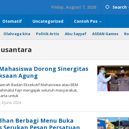
Friday, August 7, 2026
Search
Otomatif
Uncategorized
Contoh Pos
Olahraga kita
Politik Artis
Abu Sayyaf
ASEAN Games
Ro
usantara
Mahasiswa Dorong Sinergitas
aksaan Agung
Daerah Badan Eksekutif Mahasiswa atau BEM
Rahmatul Fajri mengajak seluruh masyarakat,
arta untuk
 4 June 2024
by
superadmin
han Berbagi Menu Buka
s Serukan Pesan Persatuan