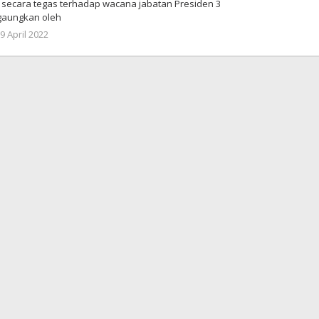
secara tegas terhadap wacana jabatan Presiden 3
gaungkan oleh
9 April 2022
by
superadmin