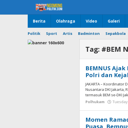
Skip
to
content
Berita
Olahraga
Video
Galeri
Politik
Sport
Artis
Badminton
Sepakbola
Tag:
#BEM N
BEMNUS Ajak 
Polri dan Kej
JAKARTA – Koordinator 
Nusantara DKI Jakarta, 
termasuk BEM se-DKI Jak
Polhukam
Tuesday,
Momen Ramad
Puasa, Bemnu