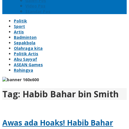
Galeri Pos
Video Pos
Standar Pos
Politik
Sport
Artis
Badminton
Sepakbola
Olahraga kita
Politik Artis
Abu Sayyaf
ASEAN Games
Rohingya
Tag:
Habib Bahar bin Smith
Awas ada Hoaks! Habib Bahar