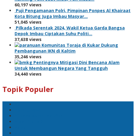
60,197 views
Puji Pengamanan Polri, Pimpinan Ponpes Al Khairaat
Kota Bitung Juga Imbau Masyar…
51,045 views
Pilkada Serentak 2024, Wakil Ketua Garda Bangsa
Depok Imbau Ciptakan Suhu Politi…
37,638 views
Komunitas Toraja di Kukar Dukung
Pembangunan IKN di Kaltim
35,246 views
Pentingnya Mitigasi Dini Bencana Alam
Untuk Membangun Negara Yang Tangguh
34,440 views
Topik Populer
Polri
Pemilu 2024
Pilkada Serentak 2024
#Mahfud MD
Kapolri
#Menko Polhukam