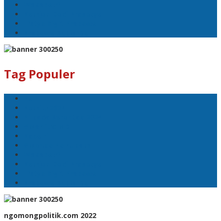
Wakapolri
Komjen Dedi Prasetyo
Listyo Sigit Prabowo
Prabowo Subianto
Tag Populer
Polri
Pemilu 2024
Pilkada Serentak 2024
#Mahfud MD
Kapolri
#Menko Polhukam
Wakapolri
Komjen Dedi Prasetyo
Listyo Sigit Prabowo
Prabowo Subianto
ngomongpolitik.com 2022