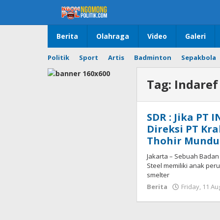
Skip
to
content
Berita
Olahraga
Video
Galeri
Politik
Sport
Artis
Badminton
Sepakbola
Tag:
Indaref
SDR : Jika PT
Direksi PT Kra
Thohir Mundu
Jakarta – Sebuah Badan
Steel memiliki anak pe
smelter
Berita
Friday, 11 Au