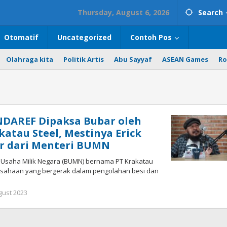
Thursday, August 6, 2026
Search
Otomatif
Uncategorized
Contoh Pos
Olahraga kita
Politik Artis
Abu Sayyaf
ASEAN Games
Ro
 INDAREF Dipaksa Bubar oleh
katau Steel, Mestinya Erick
r dari Menteri BUMN
 Usaha Milik Negara (BUMN) bernama PT Krakatau
rusahaan yang bergerak dalam pengolahan besi dan
gust 2023
by
superadmin