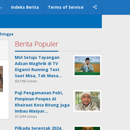
Indeks Berita
Terms of Service
hingya
Berita Populer
MUI Setuju Tayangan
Adzan Maghrib di TV
Diganti Running Text
Saat Misa, Tak Masa…
60,196 views
Puji Pengamanan Polri,
Pimpinan Ponpes Al
Khairaat Kota Bitung Juga
Imbau Masyar…
51,044 views
Pilkada Serentak 2024,