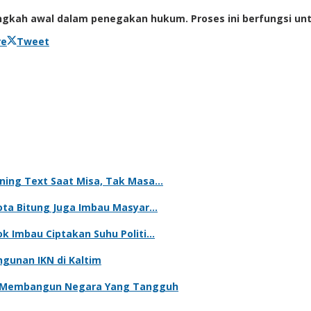
ngkah awal dalam penegakan hukum. Proses ini berfungsi u
re
Tweet
nning Text Saat Misa, Tak Masa…
Kota Bitung Juga Imbau Masyar…
ok Imbau Ciptakan Suhu Politi…
gunan IKN di Kaltim
uk Membangun Negara Yang Tangguh