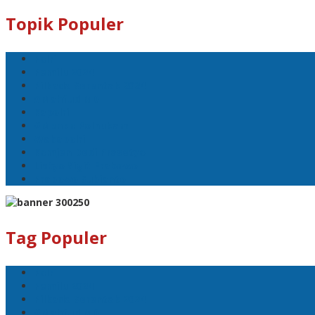
Topik Populer
Polri
Pemilu 2024
Pilkada Serentak 2024
#Mahfud MD
Kapolri
#Menko Polhukam
Wakapolri
Komjen Dedi Prasetyo
Listyo Sigit Prabowo
Prabowo Subianto
Tag Populer
Polri
Pemilu 2024
Pilkada Serentak 2024
#Mahfud MD