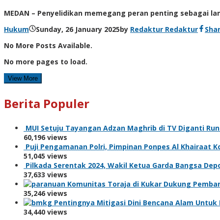
MEDAN – Penyelidikan memegang peran penting sebagai la
Hukum
Sunday, 26 January 2025
by
Redaktur Redaktur
Sha
No More Posts Available.
No more pages to load.
View More
Berita Populer
MUI Setuju Tayangan Adzan Maghrib di TV Diganti Ru
60,196 views
Puji Pengamanan Polri, Pimpinan Ponpes Al Khairaat 
51,045 views
Pilkada Serentak 2024, Wakil Ketua Garda Bangsa Dep
37,633 views
Komunitas Toraja di Kukar Dukung Pemban
35,246 views
Pentingnya Mitigasi Dini Bencana Alam Unt
34,440 views