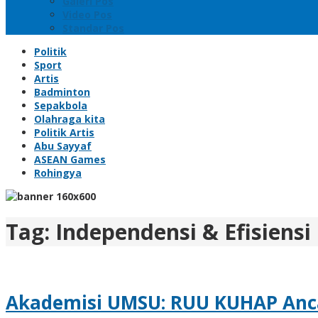
Galeri Pos
Video Pos
Standar Pos
Politik
Sport
Artis
Badminton
Sepakbola
Olahraga kita
Politik Artis
Abu Sayyaf
ASEAN Games
Rohingya
Tag:
Independensi & Efisien
Akademisi UMSU: RUU KUHAP Anca