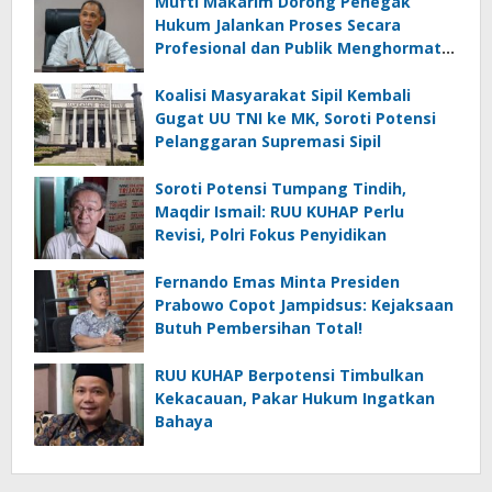
Mufti Makarim Dorong Penegak
Hukum Jalankan Proses Secara
Profesional dan Publik Menghormati
Penanganan Kasus Delpedro dkk
Koalisi Masyarakat Sipil Kembali
Gugat UU TNI ke MK, Soroti Potensi
Pelanggaran Supremasi Sipil
Soroti Potensi Tumpang Tindih,
Maqdir Ismail: RUU KUHAP Perlu
Revisi, Polri Fokus Penyidikan
Fernando Emas Minta Presiden
Prabowo Copot Jampidsus: Kejaksaan
Butuh Pembersihan Total!
RUU KUHAP Berpotensi Timbulkan
Kekacauan, Pakar Hukum Ingatkan
Bahaya