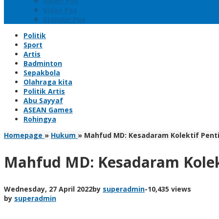
Galeri Pos
Video Pos
Standar Pos
Politik
Sport
Artis
Badminton
Sepakbola
Olahraga kita
Politik Artis
Abu Sayyaf
ASEAN Games
Rohingya
Homepage
»
Hukum
»
Mahfud MD: Kesadaram Kolektif Penti
Mahfud MD: Kesadaram Kolekt
Wednesday, 27 April 2022
by
superadmin
-
10,435 views
by
superadmin