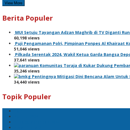
View More
Berita Populer
MUI Setuju Tayangan Adzan Maghrib di TV Diganti Ru
60,198 views
Puji Pengamanan Polri, Pimpinan Ponpes Al Khairaat 
51,046 views
Pilkada Serentak 2024, Wakil Ketua Garda Bangsa Dep
37,641 views
Komunitas Toraja di Kukar Dukung Pemban
35,246 views
Pentingnya Mitigasi Dini Bencana Alam Unt
34,440 views
Topik Populer
Polri
Pemilu 2024
Pilkada Serentak 2024
#Mahfud MD