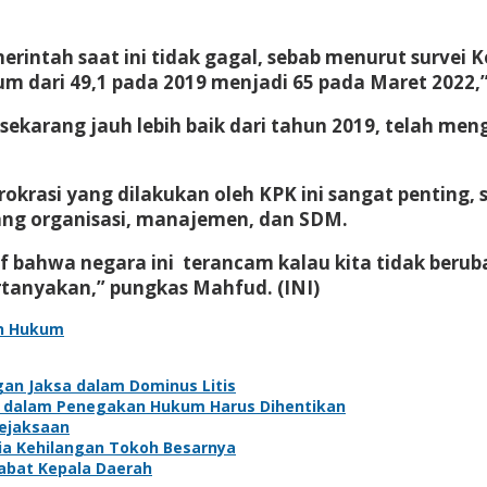
rintah saat ini tidak gagal, sebab menurut survei K
kum dari 49,1 pada 2019 menjadi 65 pada Maret 2022
sekarang jauh lebih baik dari tahun 2019, telah 
irokrasi yang dilakukan oleh KPK ini sangat pentin
ang organisasi, manajemen, dan SDM.
tif bahwa negara ini terancam kalau kita tidak beru
ertanyakan,” pungkas Mahfud.
(INI)
n Hukum
gan Jaksa dalam Dominus Litis
n dalam Penegakan Hukum Harus Dihentikan
Kejaksaan
sia Kehilangan Tokoh Besarnya
Jabat Kepala Daerah