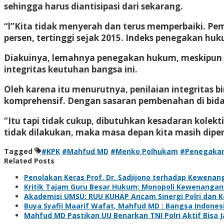
sehingga harus diantisipasi dari sekarang.
“l”Kita tidak menyerah dan terus memperbaiki. Peme
persen, tertinggi sejak 2015. Indeks penegakan hu
Diakuinya, lemahnya penegakan hukum, meskipun 
integritas keutuhan bangsa ini.
Oleh karena itu menurutnya, penilaian integritas b
komprehensif. Dengan sasaran pembenahan di bid
“Itu tapi tidak cukup, dibutuhkan kesadaran kolek
tidak dilakukan, maka masa depan kita masih dip
Tagged
#KPK
#Mahfud MD
#Menko Polhukam
#Penegaka
Related Posts
Penolakan Keras Prof. Dr. Sadjijono terhadap Kewenan
Kritik Tajam Guru Besar Hukum: Monopoli Kewenanga
Akademisi UMSU: RUU KUHAP Ancam Sinergi Polri dan 
Buya Syafii Maarif Wafat, Mahfud MD : Bangsa Indone
Mahfud MD Pastikan UU Benarkan TNI Polri Aktif Bisa 