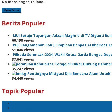
No more pages to load.
View More
Berita Populer
MUI Setuju Tayangan Adzan Maghrib di TV Diganti Ru
60,198 views
Puji Pengamanan Polri, Pimpinan Ponpes Al Khairaat 
51,046 views
Pilkada Serentak 2024, Wakil Ketua Garda Bangsa Dep
37,641 views
Komunitas Toraja di Kukar Dukung Pemban
35,247 views
Pentingnya Mitigasi Dini Bencana Alam Unt
34,440 views
Topik Populer
Polri
Pemilu 2024