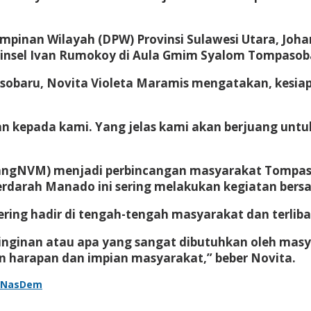
impinan Wilayah (DPW) Provinsi Sulawesi Utara, Joh
nsel Ivan Rumokoy di Aula Gmim Syalom Tompasobaru 
pasobaru, Novita Violeta Maramis mengatakan, ke
ikan kepada kami. Yang jelas kami akan berjuang u
angNVM) menjadi perbincangan masyarakat Tompas
 berdarah Manado ini sering melakukan kegiatan ber
ing hadir di tengah-tengah masyarakat dan terlib
inginan atau apa yang sangat dibutuhkan oleh masy
n harapan dan impian masyarakat,” beber Novita.
i NasDem