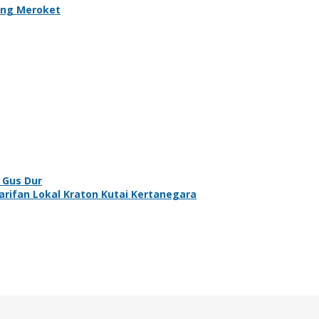
ung Meroket
 Gus Dur
rifan Lokal Kraton Kutai Kertanegara