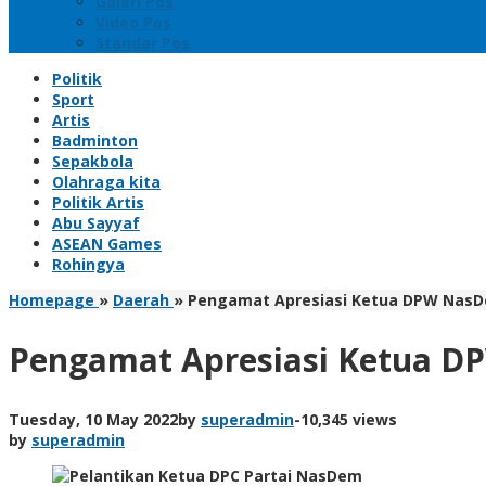
Galeri Pos
Video Pos
Standar Pos
Politik
Sport
Artis
Badminton
Sepakbola
Olahraga kita
Politik Artis
Abu Sayyaf
ASEAN Games
Rohingya
Homepage
»
Daerah
»
Pengamat Apresiasi Ketua DPW NasDe
Pengamat Apresiasi Ketua D
Tuesday, 10 May 2022
by
superadmin
-
10,345 views
by
superadmin