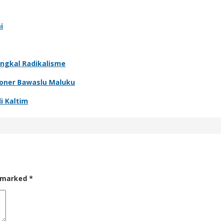
i
angkal Radikalisme
sioner Bawaslu Maluku
i Kaltim
e marked
*