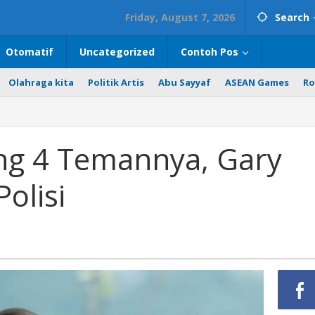
Friday, August 7, 2026
Search
Otomatif
Uncategorized
Contoh Pos
Olahraga kita
Politik Artis
Abu Sayyaf
ASEAN Games
Ro
ng 4 Temannya, Gary
olisi