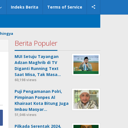
Indeks Berita
Terms of Service
hingya
Berita Populer
MUI Setuju Tayangan
Adzan Maghrib di TV
Diganti Running Text
Saat Misa, Tak Masa…
60,198 views
Puji Pengamanan Polri,
Pimpinan Ponpes Al
Khairaat Kota Bitung Juga
Imbau Masyar…
51,046 views
Pilkada Serentak 2024,