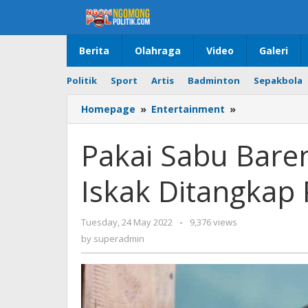
Skip
to
content
Berita
Olahraga
Video
Galeri
Politik
Sport
Artis
Badminton
Sepakbola
Homepage
»
Entertainment
»
Pakai
Sabu
Bareng
Pakai Sabu Bare
4
Temannya,
Iskak Ditangkap P
Gary
Iskak
Ditangkap
Tuesday, 24 May 2022
by
-
9,376 views
Polisi
superadmin
by
superadmin