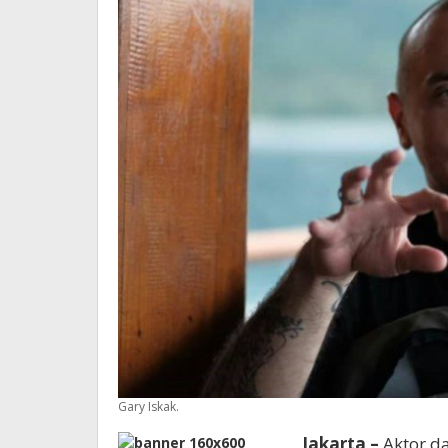
Gary Iskak.
Jakarta –
Aktor da