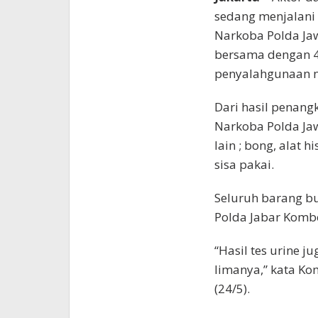
sedang menjalani 
Narkoba Polda Jawa
bersama dengan 4
penyalahgunaan n
Dari hasil penangk
Narkoba Polda Ja
lain ; bong, alat 
sisa pakai.
Seluruh barang bu
Polda Jabar Komb
“Hasil tes urine j
limanya,” kata Ko
(24/5).