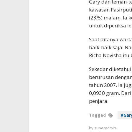
Gary dan teman-t
kawasan Pasirputi
(23/5) malam. Ia 
untuk diperiksa leb
Saat ditanya wart
baik-baik saja. N
Richa Novisha itu
Sekedar diketahui
berurusan dengan 
tahun 2007. Ia ju
0,0930 gram. Dari 
penjara.
Tagged
#Gary
by
superadmin