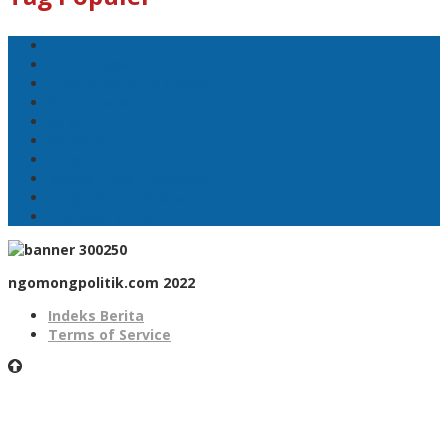
Polri
Pemilu 2024
Pilkada Serentak 2024
#Mahfud MD
Kapolri
Wakapolri
#Menko Polhukam
Komjen Dedi Prasetyo
Listyo Sigit Prabowo
Prabowo Subianto
ngomongpolitik.com 2022
Indeks Berita
Terms of Service