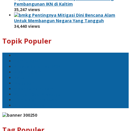
Pembangunan IKN di Kaltim
35,247 views
Pentingnya Mitigasi Dini Bencana Alam
Untuk Membangun Negara Yang Tangguh
34,440 views
Topik Populer
Polri
Pemilu 2024
Pilkada Serentak 2024
#Mahfud MD
Kapolri
Wakapolri
#Menko Polhukam
Komjen Dedi Prasetyo
Listyo Sigit Prabowo
Prabowo Subianto
Tag Populer