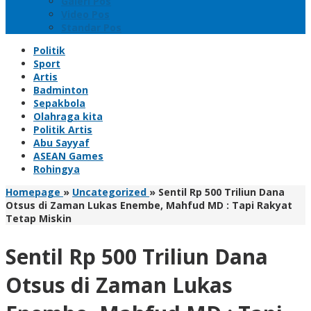
Galeri Pos
Video Pos
Standar Pos
Politik
Sport
Artis
Badminton
Sepakbola
Olahraga kita
Politik Artis
Abu Sayyaf
ASEAN Games
Rohingya
Homepage
»
Uncategorized
»
Sentil Rp 500 Triliun Dana
Otsus di Zaman Lukas Enembe, Mahfud MD : Tapi Rakyat
Tetap Miskin
Sentil Rp 500 Triliun Dana
Otsus di Zaman Lukas