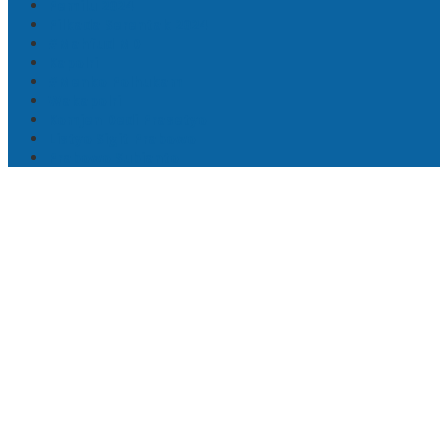
Pemilu 2024
Pilkada Serentak 2024
#Mahfud MD
Kapolri
#Menko Polhukam
Wakapolri
Komjen Dedi Prasetyo
Listyo Sigit Prabowo
Prabowo Subianto