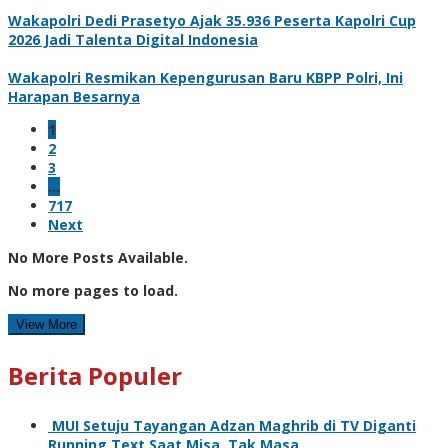
Wakapolri Dedi Prasetyo Ajak 35.936 Peserta Kapolri Cup
2026 Jadi Talenta Digital Indonesia
Wakapolri Resmikan Kepengurusan Baru KBPP Polri, Ini
Harapan Besarnya
1
2
3
…
717
Next
No More Posts Available.
No more pages to load.
View More
Berita Populer
MUI Setuju Tayangan Adzan Maghrib di TV Diganti
Running Text Saat Misa, Tak Masa…