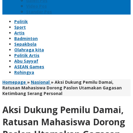
Galeri Pos
Video Pos
Standar Pos
Politik
Sport
Artis
Badminton
Sepakbola
Olahraga kita
Politik Artis
Abu Sayyaf
ASEAN Games
Rohingya
Homepage
»
Nasional
»
Aksi Dukung Pemilu Damai,
Ratusan Mahasiswa Dorong Paslon Utamakan Gagasan
Ketimbang Serang Personal
Aksi Dukung Pemilu Damai,
Ratusan Mahasiswa Dorong