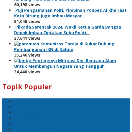
60,198 views
Puji Pengamanan Polri, Pimpinan Ponpes Al Khairaat
Kota Bitung Juga Imbau Masyar…
51,046 views
Pilkada Serentak 2024, Wakil Ketua Garda Bangsa
Depok Imbau Ciptakan Suhu Politi…
37,641 views
Komunitas Toraja di Kukar Dukung
Pembangunan IKN di Kaltim
35,246 views
Pentingnya Mitigasi Dini Bencana Alam
Untuk Membangun Negara Yang Tangguh
34,440 views
Topik Populer
Polri
Pemilu 2024
Pilkada Serentak 2024
#Mahfud MD
Kapolri
#Menko Polhukam