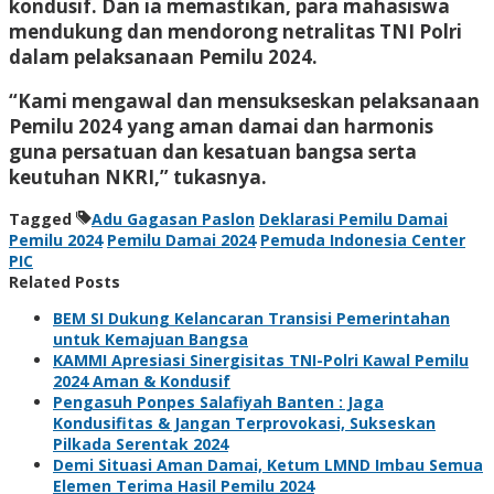
kondusif. Dan ia memastikan, para mahasiswa
mendukung dan mendorong netralitas TNI Polri
dalam pelaksanaan Pemilu 2024.
“Kami mengawal dan mensukseskan pelaksanaan
Pemilu 2024 yang aman damai dan harmonis
guna persatuan dan kesatuan bangsa serta
keutuhan NKRI,” tukasnya.
Tagged
Adu Gagasan Paslon
Deklarasi Pemilu Damai
Pemilu 2024
Pemilu Damai 2024
Pemuda Indonesia Center
PIC
Related Posts
BEM SI Dukung Kelancaran Transisi Pemerintahan
untuk Kemajuan Bangsa
KAMMI Apresiasi Sinergisitas TNI-Polri Kawal Pemilu
2024 Aman & Kondusif
Pengasuh Ponpes Salafiyah Banten : Jaga
Kondusifitas & Jangan Terprovokasi, Sukseskan
Pilkada Serentak 2024
Demi Situasi Aman Damai, Ketum LMND Imbau Semua
Elemen Terima Hasil Pemilu 2024