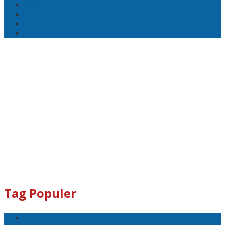
Wakapolri
Komjen Dedi Prasetyo
Listyo Sigit Prabowo
Prabowo Subianto
Tag Populer
Polri