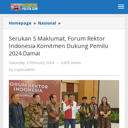
Skip
to
content
Homepage
»
Nasional
»
Serukan
5
Maklumat,
Serukan 5 Maklumat, Forum Rektor
Forum
Indonesia Komitmen Dukung Pemilu
Rektor
2024 Damai
Indonesia
Komitmen
Saturday, 3 February 2024
by
-
6,655 views
Dukung
superadmin
by
superadmin
Pemilu
2024
Damai