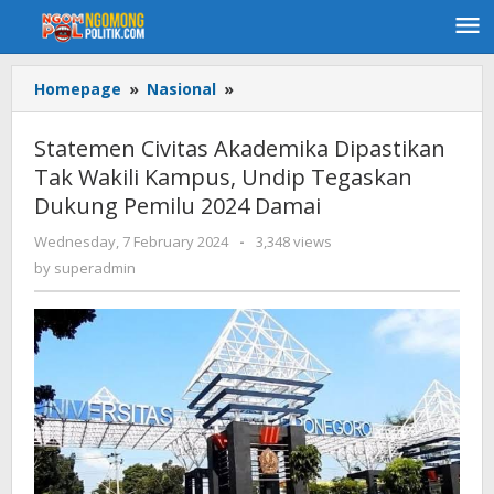
Skip
to
content
Homepage
»
Nasional
»
Statemen
Civitas
Akademika
Statemen Civitas Akademika Dipastikan
Dipastikan
Tak Wakili Kampus, Undip Tegaskan
Tak
Dukung Pemilu 2024 Damai
Wakili
Kampus,
Wednesday, 7 February 2024
by
-
3,348 views
Undip
superadmin
by
superadmin
Tegaskan
Dukung
Pemilu
2024
Damai