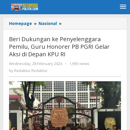
Skip
to
content
Homepage
»
Nasional
»
Beri
Dukungan
ke
Beri Dukungan ke Penyelenggara
Penyelenggara
Pemilu, Guru Honorer PB PGRI Gelar
Pemilu,
Aksi di Depan KPU RI
Guru
Honorer
Wednesday, 28 February 2024
by
-
1,993 views
PB
Redaktur
by
Redaktur Redaktur
PGRI
Redaktur
Gelar
Aksi
di
Depan
KPU
RI