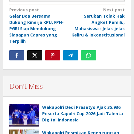
Post
Previous post
Next post
Gelar Doa Bersama
Serukan Tolak Hak
navigation
Dukung Kinerja KPU, FPH-
Angket Pemilu,
PGRI Siap Mendukung
Mahasiswa : Jelas-jelas
Siapapun Capres yang
Keliru & Inkonstitusional
Terpilih
Don't Miss
Wakapolri Dedi Prasetyo Ajak 35.936
Peserta Kapolri Cup 2026 Jadi Talenta
Digital Indonesia
Wakapolri Resmikan Kepengurusan