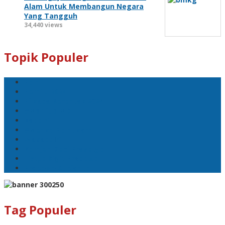
Alam Untuk Membangun Negara
Yang Tangguh
34,440 views
Topik Populer
Polri
Pemilu 2024
Pilkada Serentak 2024
#Mahfud MD
Kapolri
#Menko Polhukam
Wakapolri
Komjen Dedi Prasetyo
Listyo Sigit Prabowo
Prabowo Subianto
Tag Populer