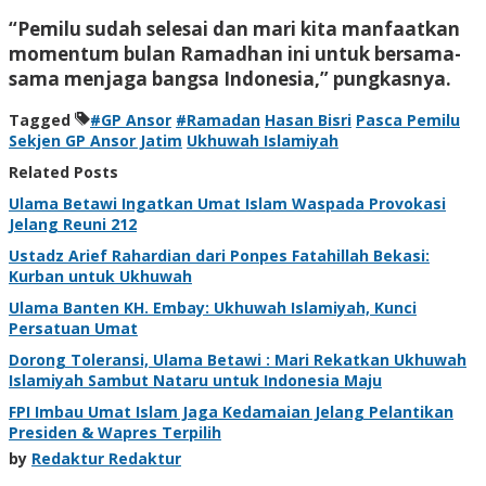
“Pemilu sudah selesai dan mari kita manfaatkan
momentum bulan Ramadhan ini untuk bersama-
sama menjaga bangsa Indonesia,” pungkasnya.
Tagged
#GP Ansor
#Ramadan
Hasan Bisri
Pasca Pemilu
Sekjen GP Ansor Jatim
Ukhuwah Islamiyah
Related Posts
Ulama Betawi Ingatkan Umat Islam Waspada Provokasi
Jelang Reuni 212
Ustadz Arief Rahardian dari Ponpes Fatahillah Bekasi:
Kurban untuk Ukhuwah
Ulama Banten KH. Embay: Ukhuwah Islamiyah, Kunci
Persatuan Umat
Dorong Toleransi, Ulama Betawi : Mari Rekatkan Ukhuwah
Islamiyah Sambut Nataru untuk Indonesia Maju
FPI Imbau Umat Islam Jaga Kedamaian Jelang Pelantikan
Presiden & Wapres Terpilih
by
Redaktur Redaktur