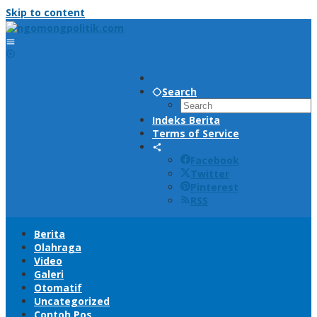
Skip to content
Search
Indeks Berita
Terms of Service
Facebook
Twitter
Pinterest
RSS
Berita
Olahraga
Video
Galeri
Otomatif
Uncategorized
Contoh Pos