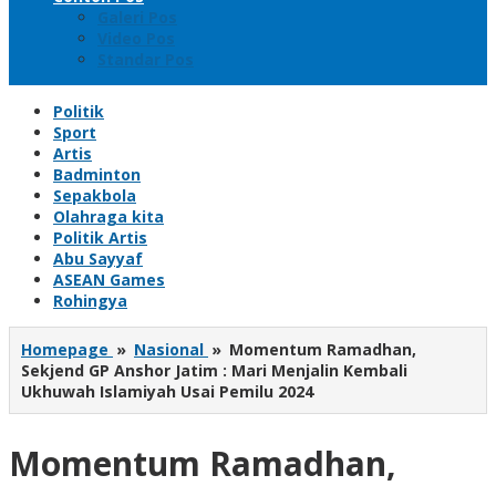
Galeri Pos
Video Pos
Standar Pos
Politik
Sport
Artis
Badminton
Sepakbola
Olahraga kita
Politik Artis
Abu Sayyaf
ASEAN Games
Rohingya
Homepage
»
Nasional
»
Momentum Ramadhan,
Sekjend GP Anshor Jatim : Mari Menjalin Kembali
Ukhuwah Islamiyah Usai Pemilu 2024
Momentum Ramadhan,