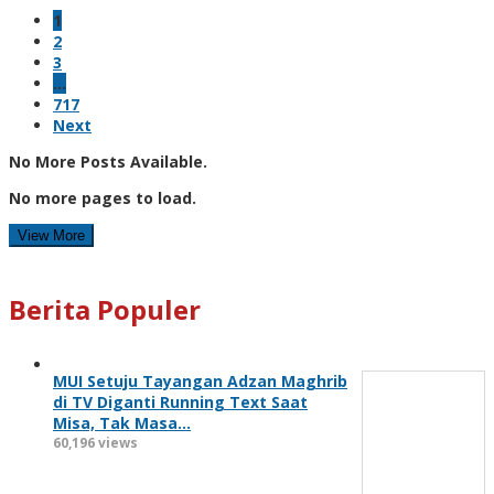
1
2
3
…
717
Next
No More Posts Available.
No more pages to load.
View More
Berita Populer
MUI Setuju Tayangan Adzan Maghrib
di TV Diganti Running Text Saat
Misa, Tak Masa…
60,196 views