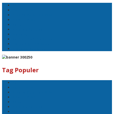
Polri
Pemilu 2024
Pilkada Serentak 2024
#Mahfud MD
Kapolri
#Menko Polhukam
Wakapolri
Komjen Dedi Prasetyo
Listyo Sigit Prabowo
Prabowo Subianto
Tag Populer
Polri
Pemilu 2024
Pilkada Serentak 2024
#Mahfud MD
Kapolri
#Menko Polhukam
Wakapolri