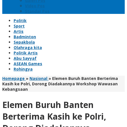
Galeri Pos
Video Pos
Standar Pos
Politik
Sport
Artis
Badminton
Sepakbola
Olahraga kita
Politik Artis
Abu Sayyaf
ASEAN Games
Rohingya
Homepage
»
Nasional
»
Elemen Buruh Banten Berterima
Kasih ke Polri, Dorong Diadakannya Workshop Wawasan
Kebangsaan
Elemen Buruh Banten
Berterima Kasih ke Polri,