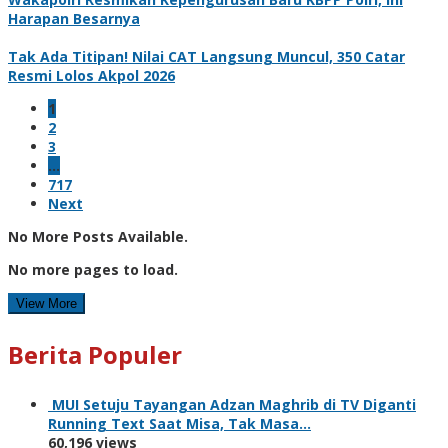
Harapan Besarnya
Tak Ada Titipan! Nilai CAT Langsung Muncul, 350 Catar
Resmi Lolos Akpol 2026
1
2
3
…
717
Next
No More Posts Available.
No more pages to load.
View More
Berita Populer
MUI Setuju Tayangan Adzan Maghrib di TV Diganti
Running Text Saat Misa, Tak Masa…
60,196 views