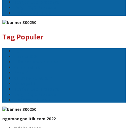
Komjen Dedi Prasetyo
Listyo Sigit Prabowo
Prabowo Subianto
Tag Populer
Polri
Pemilu 2024
Pilkada Serentak 2024
#Mahfud MD
Kapolri
#Menko Polhukam
Wakapolri
Komjen Dedi Prasetyo
Listyo Sigit Prabowo
Prabowo Subianto
ngomongpolitik.com 2022