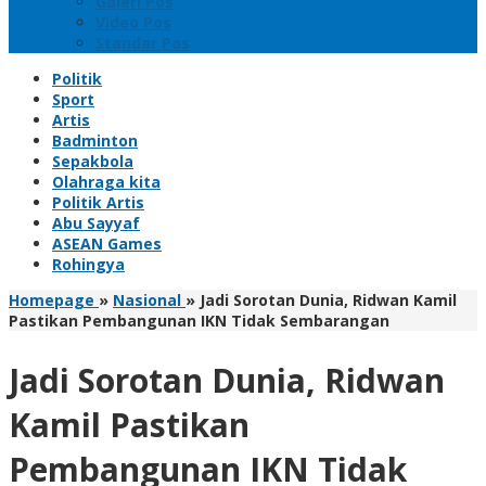
Galeri Pos
Video Pos
Standar Pos
Politik
Sport
Artis
Badminton
Sepakbola
Olahraga kita
Politik Artis
Abu Sayyaf
ASEAN Games
Rohingya
Homepage
»
Nasional
»
Jadi Sorotan Dunia, Ridwan Kamil
Pastikan Pembangunan IKN Tidak Sembarangan
Jadi Sorotan Dunia, Ridwan
Kamil Pastikan
Pembangunan IKN Tidak