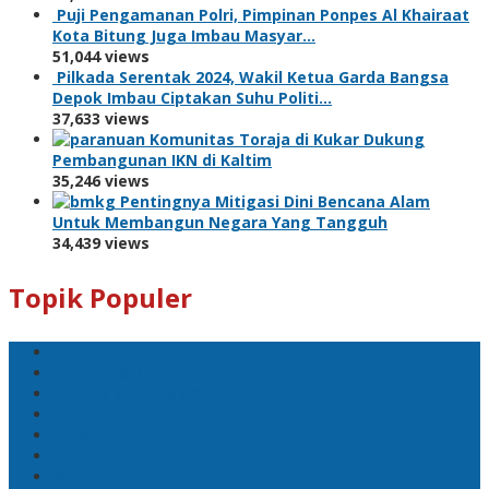
Puji Pengamanan Polri, Pimpinan Ponpes Al Khairaat
Kota Bitung Juga Imbau Masyar…
51,044 views
Pilkada Serentak 2024, Wakil Ketua Garda Bangsa
Depok Imbau Ciptakan Suhu Politi…
37,633 views
Komunitas Toraja di Kukar Dukung
Pembangunan IKN di Kaltim
35,246 views
Pentingnya Mitigasi Dini Bencana Alam
Untuk Membangun Negara Yang Tangguh
34,439 views
Topik Populer
Polri
Pemilu 2024
Pilkada Serentak 2024
#Mahfud MD
Kapolri
#Menko Polhukam
Wakapolri