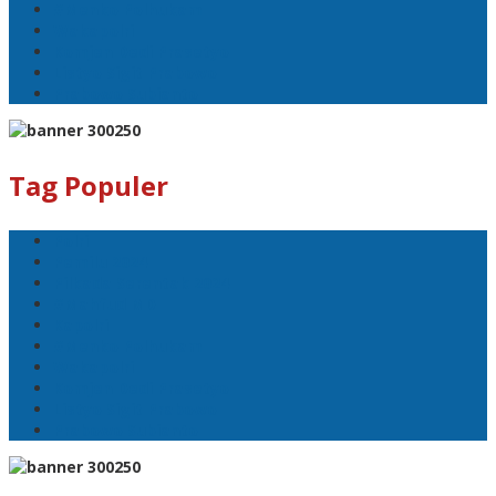
#Menko Polhukam
Wakapolri
Komjen Dedi Prasetyo
Listyo Sigit Prabowo
Prabowo Subianto
Tag Populer
Polri
Pemilu 2024
Pilkada Serentak 2024
#Mahfud MD
Kapolri
#Menko Polhukam
Wakapolri
Komjen Dedi Prasetyo
Listyo Sigit Prabowo
Prabowo Subianto