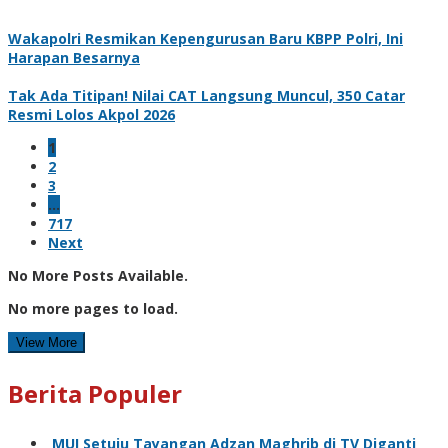
Wakapolri Resmikan Kepengurusan Baru KBPP Polri, Ini
Harapan Besarnya
Tak Ada Titipan! Nilai CAT Langsung Muncul, 350 Catar
Resmi Lolos Akpol 2026
1
2
3
…
717
Next
No More Posts Available.
No more pages to load.
View More
Berita Populer
MUI Setuju Tayangan Adzan Maghrib di TV Diganti