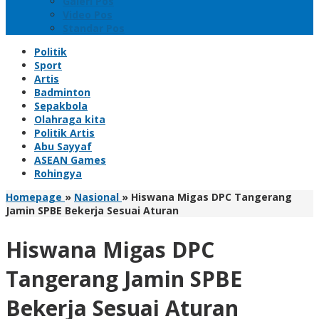
Galeri Pos
Video Pos
Standar Pos
Politik
Sport
Artis
Badminton
Sepakbola
Olahraga kita
Politik Artis
Abu Sayyaf
ASEAN Games
Rohingya
Homepage
»
Nasional
»
Hiswana Migas DPC Tangerang
Jamin SPBE Bekerja Sesuai Aturan
Hiswana Migas DPC
Tangerang Jamin SPBE
Bekerja Sesuai Aturan