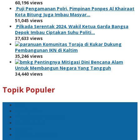
60,196 views
Puji Pengamanan Polri, Pimpinan Ponpes Al Khairaat
Kota Bitung Juga Imbau Masyar…
51,045 views
Pilkada Serentak 2024, Wakil Ketua Garda Bangsa
Depok Imbau Ciptakan Suhu Politi…
37,633 views
Komunitas Toraja di Kukar Dukung
Pembangunan IKN di Kaltim
35,246 views
Pentingnya Mitigasi Dini Bencana Alam
Untuk Membangun Negara Yang Tangguh
34,440 views
Topik Populer
Polri
Pemilu 2024
Pilkada Serentak 2024
#Mahfud MD
Kapolri
#Menko Polhukam