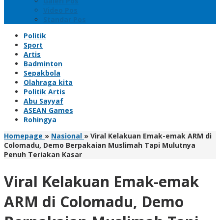
Galeri Pos
Video Pos
Standar Pos
Politik
Sport
Artis
Badminton
Sepakbola
Olahraga kita
Politik Artis
Abu Sayyaf
ASEAN Games
Rohingya
Homepage
»
Nasional
»
Viral Kelakuan Emak-emak ARM di
Colomadu, Demo Berpakaian Muslimah Tapi Mulutnya
Penuh Teriakan Kasar
Viral Kelakuan Emak-emak
ARM di Colomadu, Demo