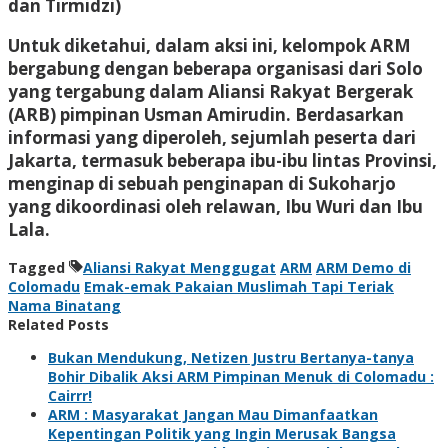
dan Tirmidzi)
Untuk diketahui, dalam aksi ini, kelompok ARM
bergabung dengan beberapa organisasi dari Solo
yang tergabung dalam Aliansi Rakyat Bergerak
(ARB) pimpinan Usman Amirudin. Berdasarkan
informasi yang diperoleh, sejumlah peserta dari
Jakarta, termasuk beberapa ibu-ibu lintas Provinsi,
menginap di sebuah penginapan di Sukoharjo
yang dikoordinasi oleh relawan, Ibu Wuri dan Ibu
Lala.
Tagged
Aliansi Rakyat Menggugat
ARM
ARM Demo di
Colomadu
Emak-emak Pakaian Muslimah Tapi Teriak
Nama Binatang
Related Posts
Bukan Mendukung, Netizen Justru Bertanya-tanya
Bohir Dibalik Aksi ARM Pimpinan Menuk di Colomadu :
Cairrr!
ARM : Masyarakat Jangan Mau Dimanfaatkan
Kepentingan Politik yang Ingin Merusak Bangsa