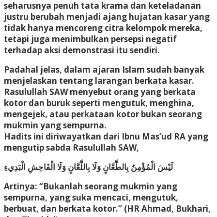
seharusnya penuh tata krama dan keteladanan
justru berubah menjadi ajang hujatan kasar yang
tidak hanya mencoreng citra kelompok mereka,
tetapi juga menimbulkan persepsi negatif
terhadap aksi demonstrasi itu sendiri.
Padahal jelas, dalam ajaran Islam sudah banyak
menjelaskan tentang larangan berkata kasar.
Rasulullah SAW menyebut orang yang berkata
kotor dan buruk seperti mengutuk, menghina,
mengejek, atau perkataan kotor bukan seorang
mukmin yang sempurna.
Hadits ini diriwayatkan dari Ibnu Mas’ud RA yang
mengutip sabda Rasulullah SAW,
لَيْسَ الْمُؤْمِنُ بِالطَّعَّانٍ وَلَا بِاللَّعَّانٍ وَلَا الْفَاحِشِ الْبَدِيءِ
Artinya: “Bukanlah seorang mukmin yang
sempurna, yang suka mencaci, mengutuk,
berbuat, dan berkata kotor.” (HR Ahmad, Bukhari,