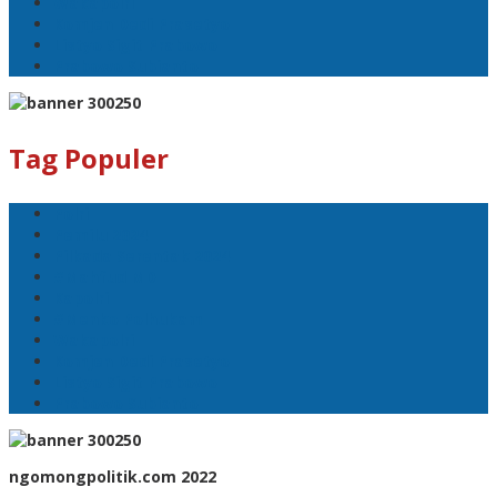
Wakapolri
Komjen Dedi Prasetyo
Listyo Sigit Prabowo
Prabowo Subianto
Tag Populer
Polri
Pemilu 2024
Pilkada Serentak 2024
#Mahfud MD
Kapolri
#Menko Polhukam
Wakapolri
Komjen Dedi Prasetyo
Listyo Sigit Prabowo
Prabowo Subianto
ngomongpolitik.com 2022