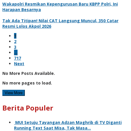
Wakapolri Resmikan Kepengurusan Baru KBPP Polri, Ini
Harapan Besarnya
Tak Ada Titipan! Nilai CAT Langsung Muncul, 350 Catar
Resmi Lolos Akpol 2026
1
2
3
…
717
Next
No More Posts Available.
No more pages to load.
View More
Berita Populer
MUI Setuju Tayangan Adzan Maghrib di TV Diganti
Running Text Saat Misa, Tak Masa…