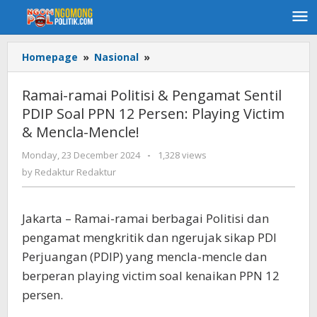
Skip
to
content
Homepage
»
Nasional
»
Ramai-
ramai
Politisi
Ramai-ramai Politisi & Pengamat Sentil
&
PDIP Soal PPN 12 Persen: Playing Victim
Pengamat
& Mencla-Mencle!
Sentil
PDIP
Monday, 23 December 2024
by
-
1,328 views
Soal
Redaktur
by
Redaktur Redaktur
PPN
Redaktur
12
Persen:
Jakarta – Ramai-ramai berbagai Politisi dan
Playing
Victim
pengamat mengkritik dan ngerujak sikap PDI
&
Perjuangan (PDIP) yang mencla-mencle dan
Mencla-
berperan playing victim soal kenaikan PPN 12
Mencle!
persen.