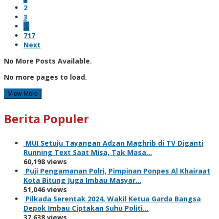
2
3
…
717
Next
No More Posts Available.
No more pages to load.
View More
Berita Populer
MUI Setuju Tayangan Adzan Maghrib di TV Diganti
Running Text Saat Misa, Tak Masa…
60,198 views
Puji Pengamanan Polri, Pimpinan Ponpes Al Khairaat
Kota Bitung Juga Imbau Masyar…
51,046 views
Pilkada Serentak 2024, Wakil Ketua Garda Bangsa
Depok Imbau Ciptakan Suhu Politi…
37,638 views