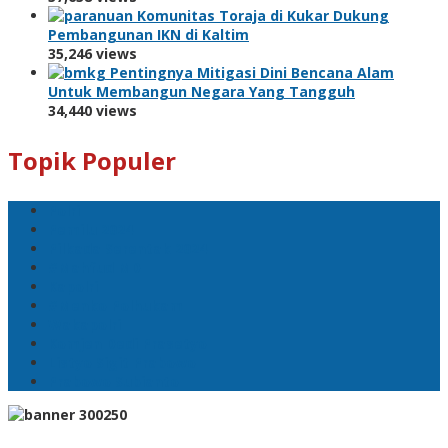
Komunitas Toraja di Kukar Dukung
Pembangunan IKN di Kaltim
35,246 views
Pentingnya Mitigasi Dini Bencana Alam
Untuk Membangun Negara Yang Tangguh
34,440 views
Topik Populer
Polri
Pemilu 2024
Pilkada Serentak 2024
#Mahfud MD
Kapolri
#Menko Polhukam
Wakapolri
Komjen Dedi Prasetyo
Listyo Sigit Prabowo
Prabowo Subianto