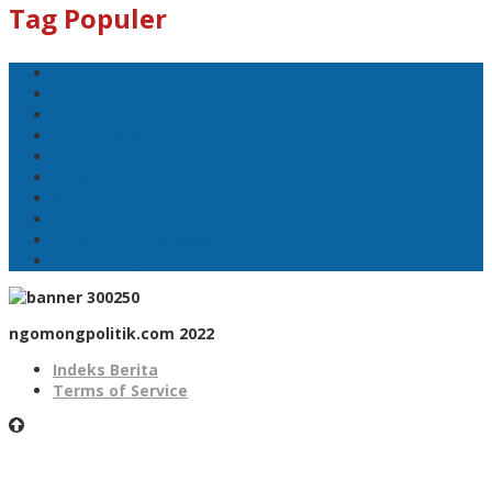
Tag Populer
Polri
Pemilu 2024
Pilkada Serentak 2024
#Mahfud MD
Kapolri
#Menko Polhukam
Wakapolri
Komjen Dedi Prasetyo
Listyo Sigit Prabowo
Prabowo Subianto
ngomongpolitik.com 2022
Indeks Berita
Terms of Service