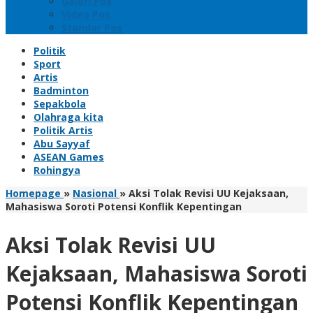
Galeri Pos
Video Pos
Standar Pos
Politik
Sport
Artis
Badminton
Sepakbola
Olahraga kita
Politik Artis
Abu Sayyaf
ASEAN Games
Rohingya
Homepage
»
Nasional
»
Aksi Tolak Revisi UU Kejaksaan,
Mahasiswa Soroti Potensi Konflik Kepentingan
Aksi Tolak Revisi UU
Kejaksaan, Mahasiswa Soroti
Potensi Konflik Kepentingan