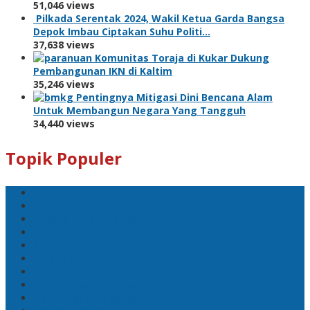
51,046 views
Pilkada Serentak 2024, Wakil Ketua Garda Bangsa
Depok Imbau Ciptakan Suhu Politi…
37,638 views
Komunitas Toraja di Kukar Dukung
Pembangunan IKN di Kaltim
35,246 views
Pentingnya Mitigasi Dini Bencana Alam
Untuk Membangun Negara Yang Tangguh
34,440 views
Topik Populer
Polri
Pemilu 2024
Pilkada Serentak 2024
#Mahfud MD
Kapolri
#Menko Polhukam
Wakapolri
Komjen Dedi Prasetyo
Listyo Sigit Prabowo