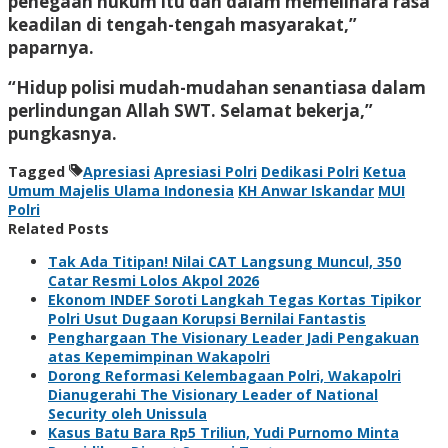
penegaan hukum itu dan dalam memelihara rasa
keadilan di tengah-tengah masyarakat,”
paparnya.
“Hidup polisi mudah-mudahan senantiasa dalam
perlindungan Allah SWT. Selamat bekerja,”
pungkasnya.
Tagged
Apresiasi
Apresiasi Polri
Dedikasi Polri
Ketua
Umum Majelis Ulama Indonesia
KH Anwar Iskandar
MUI
Polri
Related Posts
Tak Ada Titipan! Nilai CAT Langsung Muncul, 350
Catar Resmi Lolos Akpol 2026
Ekonom INDEF Soroti Langkah Tegas Kortas Tipikor
Polri Usut Dugaan Korupsi Bernilai Fantastis
Penghargaan The Visionary Leader Jadi Pengakuan
atas Kepemimpinan Wakapolri
Dorong Reformasi Kelembagaan Polri, Wakapolri
Dianugerahi The Visionary Leader of National
Security oleh Unissula
Kasus Batu Bara Rp5 Triliun, Yudi Purnomo Minta