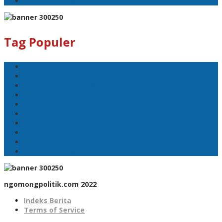
Prabowo Subianto
Tag Populer
Polri
Pemilu 2024
Pilkada Serentak 2024
#Mahfud MD
Kapolri
#Menko Polhukam
Wakapolri
Komjen Dedi Prasetyo
Listyo Sigit Prabowo
Prabowo Subianto
ngomongpolitik.com 2022
Indeks Berita
Terms of Service