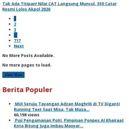
Tak Ada Titipan! Nilai CAT Langsung Muncul, 350 Catar
Resmi Lolos Akpol 2026
1
2
3
…
717
Next
No More Posts Available.
No more pages to load.
View More
Berita Populer
MUI Setuju Tayangan Adzan Maghrib di TV Diganti
Running Text Saat Misa, Tak Masa…
60,198 views
Puji Pengamanan Polri, Pimpinan Ponpes Al Khairaat
Kota Bitung Juga Imbau Masyar…