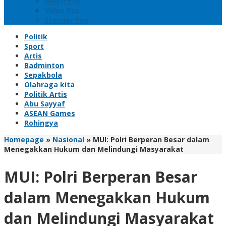
Galeri Pos
Video Pos
Standar Pos
Politik
Sport
Artis
Badminton
Sepakbola
Olahraga kita
Politik Artis
Abu Sayyaf
ASEAN Games
Rohingya
Homepage
»
Nasional
»
MUI: Polri Berperan Besar dalam
Menegakkan Hukum dan Melindungi Masyarakat
MUI: Polri Berperan Besar
dalam Menegakkan Hukum
dan Melindungi Masyarakat