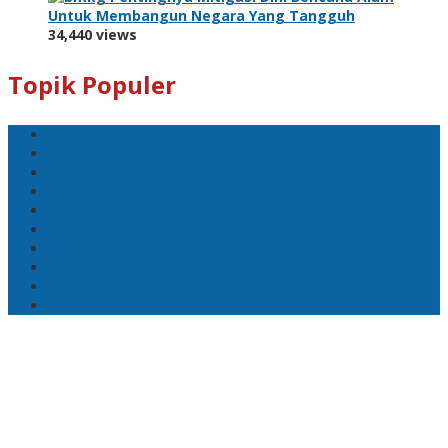
Untuk Membangun Negara Yang Tangguh
34,440 views
Topik Populer
Polri
Pemilu 2024
Pilkada Serentak 2024
#Mahfud MD
Kapolri
Wakapolri
#Menko Polhukam
Komjen Dedi Prasetyo
Listyo Sigit Prabowo
Prabowo Subianto