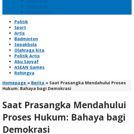
Galeri Pos
Video Pos
Standar Pos
Politik
Sport
Artis
Badminton
Sepakbola
Olahraga kita
Politik Artis
Abu Sayyaf
ASEAN Games
Rohingya
Homepage
»
Berita
»
Saat Prasangka Mendahului Proses
Hukum: Bahaya bagi Demokrasi
Saat Prasangka Mendahului
Proses Hukum: Bahaya bagi
Demokrasi