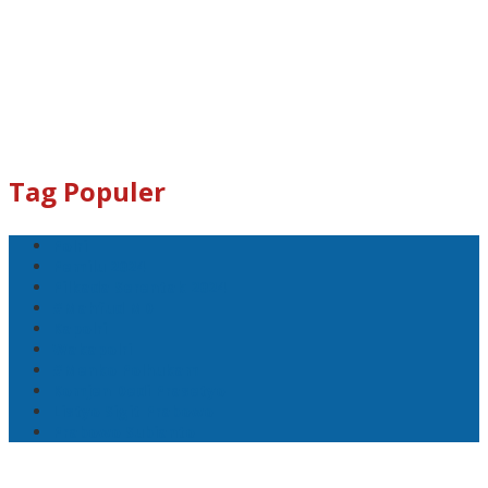
Tag Populer
Polri
Pemilu 2024
Pilkada Serentak 2024
#Mahfud MD
Kapolri
Wakapolri
#Menko Polhukam
Komjen Dedi Prasetyo
Listyo Sigit Prabowo
Prabowo Subianto