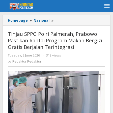
Skip
to
content
Homepage
»
Nasional
»
Tinjau
SPPG
Polri
Tinjau SPPG Polri Palmerah, Prabowo
Palmerah,
Pastikan Rantai Program Makan Bergizi
Prabowo
Gratis Berjalan Terintegrasi
Pastikan
Rantai
Tuesday, 2 June 2026
by
-
313 views
Program
Redaktur
by
Redaktur Redaktur
Makan
Redaktur
Bergizi
Gratis
Berjalan
Terintegrasi