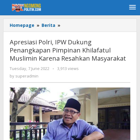
Skip
to
content
Homepage
»
Berita
»
Apresiasi
Polri,
IPW
Apresiasi Polri, IPW Dukung
Dukung
Penangkapan Pimpinan Khilafatul
Penangkapan
Muslimin Karena Resahkan Masyarakat
Pimpinan
Khilafatul
Tuesday, 7 June 2022
by
-
3,913 views
Muslimin
superadmin
by
superadmin
Karena
Resahkan
Masyarakat