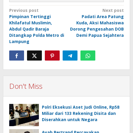
Post
Previous post
Next post
Pimpinan Tertinggi
Padati Area Patung
navigation
Khilafatul Muslimin,
Kuda, Aksi Mahasiswa
Abdul Qadir Baraja
Dorong Pengesahan DOB
Ditangkap Polda Metro di
Demi Papua Sejahtera
Lampung
Don't Miss
Polri Eksekusi Aset Judi Online, Rp58
Miliar dari 133 Rekening Disita dan
Diserahkan untuk Negara
Ayah Bertrand Percayakan