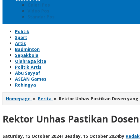
Galeri Pos
Video Pos
Standar Pos
Politik
Sport
Artis
Badminton
Sepakbola
Olahraga kita
Politik Artis
Abu Sayyaf
ASEAN Games
Rohingya
Homepage
»
Berita
»
Rektor Unhas Pastikan Dosen yang Kr
Rektor Unhas Pastikan Dosen y
Saturday, 12 October 2024
Tuesday, 15 October 2024
by
Redak