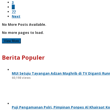
3
…
77
Next
No More Posts Available.
No more pages to load.
View More
Berita Populer
MUI Setuju Tayangan Adzan Maghrib di TV Diganti Run
60,198 views
Puji Pengamanan Polri, Pimpinan Ponpes Al Khairaat K