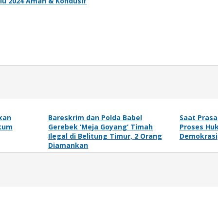
ilu 2024 Aman & Kondusif
kan
Bareskrim dan Polda Babel
Saat Pras
ukum
Gerebek ‘Meja Goyang’ Timah
Proses Hu
Ilegal di Belitung Timur, 2 Orang
Demokrasi
Diamankan